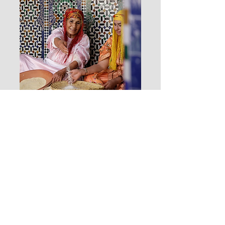
Musée de l'Art
Culinaire Marocain
Entdecken Sie die
marokkanische Kochtradition,
nehmen Sie an Kochkursen teil
und tauchen Sie ein in die