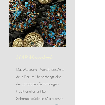
MAP Marrakech
Das Museum „Monde des Arts
de la Parure“ beherbergt eine
der schönsten Sammlungen
traditioneller antiker
Schmuckstücke in Marrakesch.