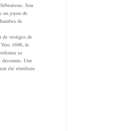
élébrations. Son 
e un joyau de 
Alhambra de 
u de vestiges de 
 Vers 1696, le 
ordonna sa 
e décennie. Une 
it été réutilisée 