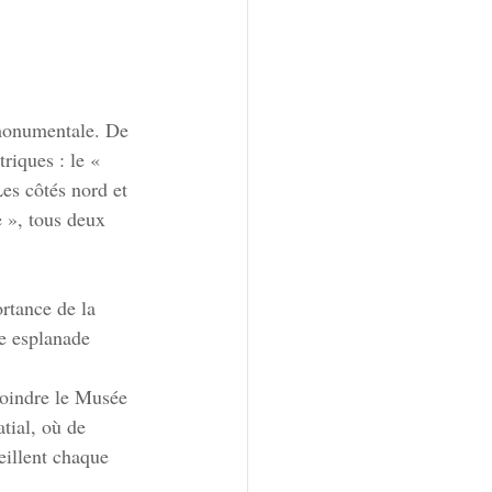
 monumentale. De 
riques : le « 
Les côtés nord et 
e », tous deux 
rtance de la 
te esplanade 
joindre le Musée 
tial, où de 
eillent chaque 