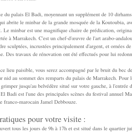
ie du palais El Badi, moyennant un supplément de 10 dirhams
 qui abrite le minbar de la grande mosquée de la Koutoubia, av
et. Le minbar est une magnifique chaire de prédication, origin
rtée à Marrakech. C'est un chef-d'œuvre de l'art arabo-andalo
dre sculptées, incrustées principalement d'argent, et ornées d
ne. Des travaux de rénovation ont été effectués pour lui redonn
 ce lieu paisible, vous serez accompagné par le bruit du bec d
leur nid au sommet des remparts du palais de Marrakech. Pour l
grimper jusqu'au belvédère situé sur votre gauche, à l'entrée d
 El Badi est l'une des principales scènes du festival annuel M
ste franco-marocain Jamel Debbouze.
atiques pour votre visite :
uvert tous les jours de 9h à 17h et est situé dans le quartier j