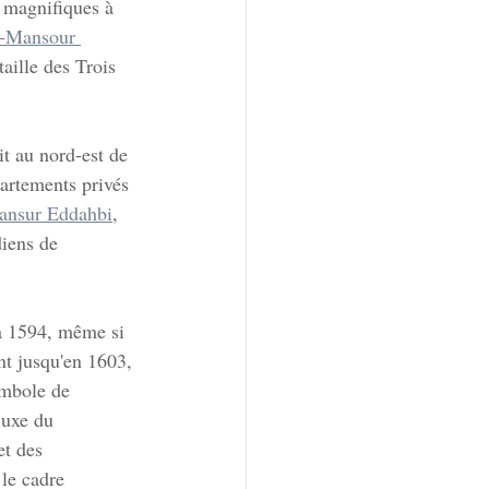
 magnifiques à 
-Mansour 
aille des Trois 
it au nord-est de 
artements privés 
ansur Eddahbi
, 
iens de 
à 1594, même si 
nt jusqu'en 1603, 
ymbole de 
luxe du 
et des 
 le cadre 