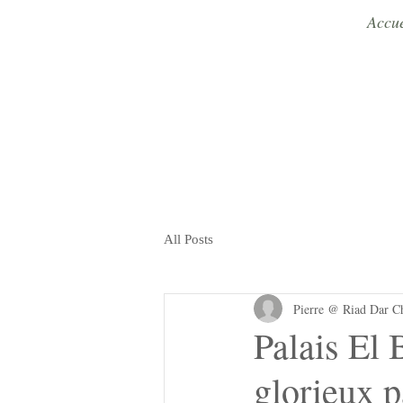
Accue
All Posts
Pierre @ Riad Dar C
Palais El 
glorieux 