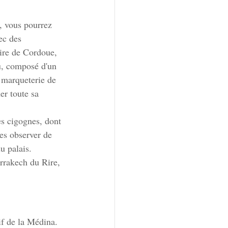
, vous pourrez 
ec des 
aire de Cordoue, 
u, composé d'un 
e marqueterie de 
er toute sa 
es cigognes, dont 
es observer de 
u palais.
arrakech du Rire, 
uif de la Médina.