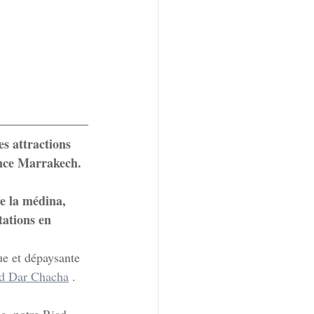
s attractions 
ence Marrakech.
de la médina, 
tations en 
e et dépaysante 
ad Dar Chacha
 .