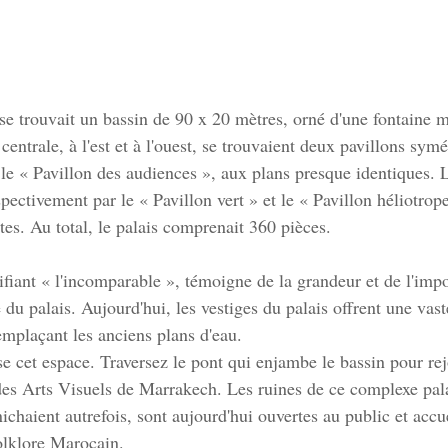
se trouvait un bassin de 90 x 20 mètres, orné d'une fontaine
entrale, à l'est et à l'ouest, se trouvaient deux pavillons symét
t le « Pavillon des audiences », aux plans presque identiques. 
pectivement par le « Pavillon vert » et le « Pavillon héliotrop
tes. Au total, le palais comprenait 360 pièces.
fiant « l'incomparable », témoigne de la grandeur et de l'impo
 du palais. Aujourd'hui, les vestiges du palais offrent une vas
emplaçant les anciens plans d'eau.
se cet espace. Traversez le pont qui enjambe le bassin pour re
des Arts Visuels de Marrakech. Les ruines de ce complexe pala
chaient autrefois, sont aujourd'hui ouvertes au public et accu
olklore Marocain.