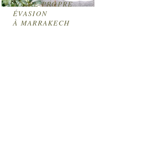
VOTRE PROPRE
ÉVASION
À MARRAKECH
Après plus de 15 ans d'accueil
de visiteurs à Marrakech, nous
avons décidé d'agrandir notre
collection de riads et de
l'ajouter à celle-ci.
Avec la même équipe, bien
qu'élargie, l'idée reste
fondamentalement la même :
proposer un riad calme et
serein, où les couleurs, la
décoration et l'architecture se