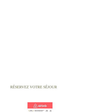
golfeurs désireux de s'immerger
dans la vie de la médina et de
profiter de toutes ses
attractions en soirée, tout en
étant proches du meilleur
terrain de golf de Marrakech.
Et pour une détente absolue,
profitez de notre spa, de notre
hammam et de nos massages.
RÉSERVEZ VOTRE SÉJOUR