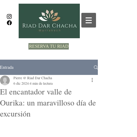
RESERVA TU RIAD
Entrada
Pierre @ Riad Dar Chacha
6 dic 2024
4 min de lectura
El encantador valle de
Ourika: un maravilloso día de
excursión