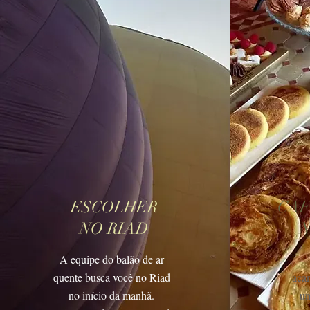
ESCOLHER
CAF
NO RIAD
N
A equipe do balão de ar
quente busca você no Riad
aca
no início da manhã.
um