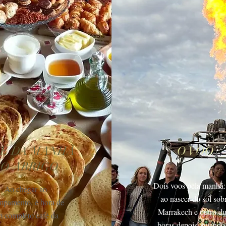
É DA MANHÃ
O VOO
O ABRIGO
Dois voos pela manhã
Ao chegar ao
ao
nascer do sol sob
mpamento, é hora de
Marrakech
e outro d
 completo café da
horas depois, quando