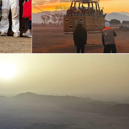
enquanto saboreia um
vas
delicioso chá de menta, e a
 com
equipe o levará de volta ao
go.
Riad.