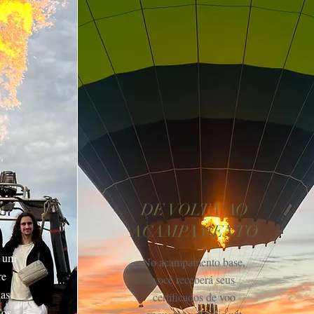
DE VOLTA AO
ACAMPAMENTO
: um
No acampamento base,
re
você
receberá seus
uas
certificados de voo
 os