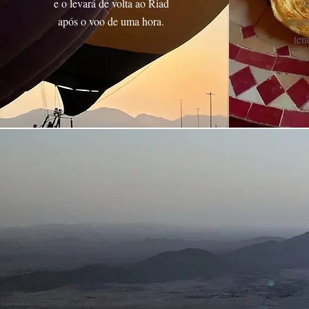
e o levará de volta ao Riad
após o voo de uma hora.
acam
ten
ac