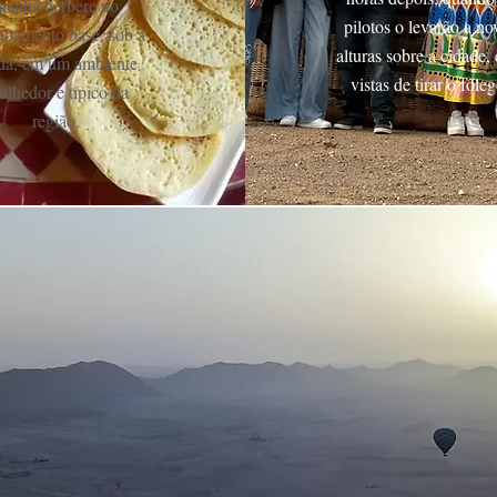
manhã berbere no
pilotos o levarão a no
pamento base, sob a
alturas sobre a cidade,
da, em um ambiente
vistas de tirar o fôle
olhedor e típico da
região.