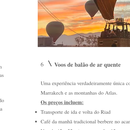
6
Voos de balão de ar quente
m
as
Uma experiência verdadeiramente única c
Marrakech e as montanhas do Atlas.
do
Os preços incluem:
a
Transporte de ida e volta do Riad
Café da manhã tradicional berbere no ac