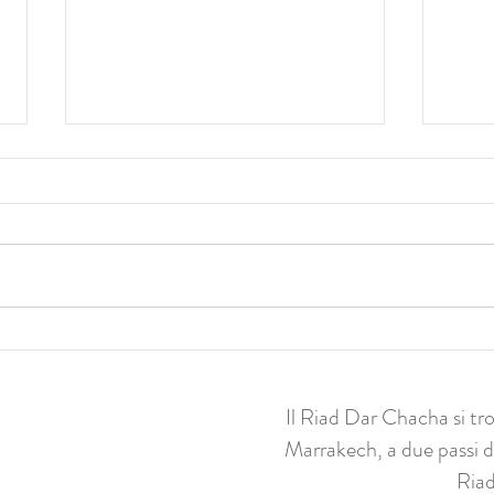
Arte a Riyadh: un'ode
Il “
all'Orientalismo
la Pa
eccez
Il Riad Dar Chacha si tro
Marrakech, a due passi d
Riad