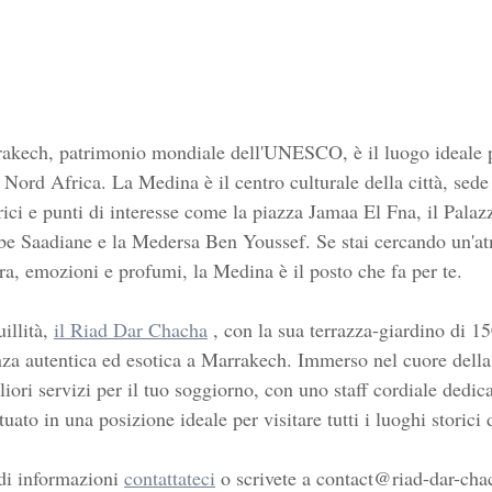
rrakech, patrimonio mondiale dell'UNESCO, è il luogo ideale p
l Nord Africa. La Medina è il centro culturale della città, sede 
orici e punti di interesse come la piazza Jamaa El Fna, il Palazz
e Saadiane e la Medersa Ben Youssef. Se stai cercando un'at
ura, emozioni e profumi, la Medina è il posto che fa per te.
illità, 
il Riad Dar Chacha
 , con la sua terrazza-giardino di 15
nza autentica ed esotica a Marrakech. Immerso nel cuore della c
liori servizi per il tuo soggiorno, con uno staff cordiale dedic
ituato in una posizione ideale per visitare tutti i luoghi storici
 di informazioni 
contattateci
 o scrivete a contact@riad-dar-ch