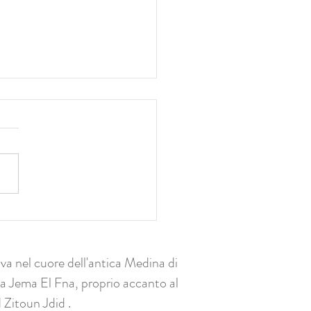
MAP” (“Monde des Arts de
rure”): un nuovo museo
ionale a Marrakech
va nel cuore dell'antica Medina di
a Jema El Fna, proprio accanto al
 Zitoun Jdid
.