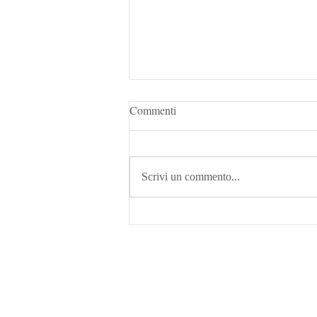
Commenti
Scrivi un commento...
CASABLANCA: Scopri il cuore
pulsante del Marocco