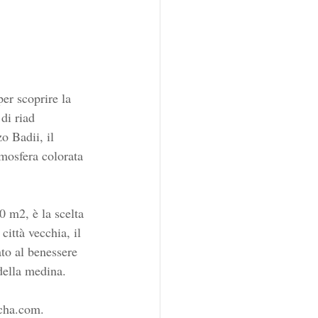
er scoprire la 
di riad 
o Badii, il 
mosfera colorata 
0 m2, è la scelta 
ittà vecchia, il 
ato al benessere 
 della medina.
acha.com.