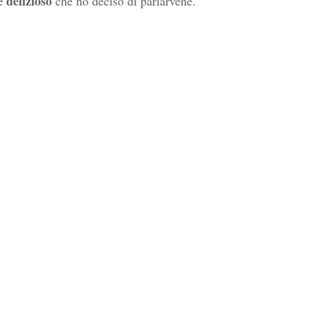
e delizioso
 che ho deciso di parlarvene.