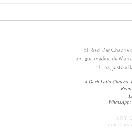
Arte en Riad: una oda al
Palac
orientalismo
impre
glori
El Riad Dar Chacha es
Ahme
antigua medina de Marra
El Fna, justo al 
4 Derb Lalla Chacha,
Rein
C
WhatsApp:
ANY 
email us