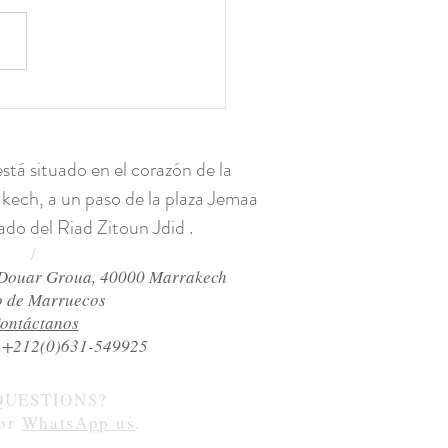
io El Badi: un
sionante vestigio del
oso palacio del sultán
tá situado en el corazón de la
d al Mansour
kech, a un paso de la plaza Jemaa
lado del Riad Zitoun Jdid
.
/
 Douar Groua, 40000 Marrakech
o de Marruecos
ontáctanos
 +212(0)631-549925
QUESTIONS?
or
WhatsApp
us
.