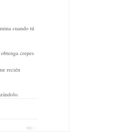
rmina cuando tú 
 obtenga crepes 
me recién 
arándolo.