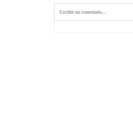
Escribir un comentario...
CASABLANCA: Descubre el
corazón palpitante de Marruecos