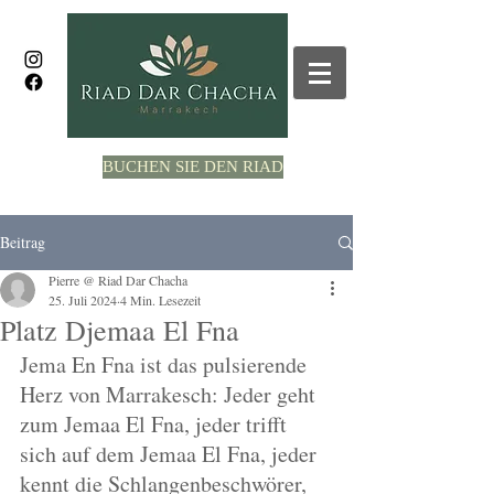
BUCHEN SIE DEN RIAD
Beitrag
Pierre @ Riad Dar Chacha
25. Juli 2024
4 Min. Lesezeit
Platz Djemaa El Fna
Jema En Fna ist das pulsierende 
Herz von Marrakesch: Jeder geht 
zum Jemaa El Fna, jeder trifft 
sich auf dem Jemaa El Fna, jeder 
kennt die Schlangenbeschwörer, 