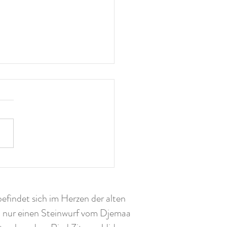
ud: Marokkos höchste
rfälle
findet sich im Herzen der alten
 nur einen Steinwurf vom Djemaa