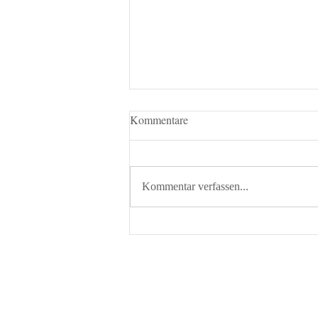
Kommentare
Kommentar verfassen...
CASABLANCA: Entdecken Sie
das pulsierende Herz Marokkos