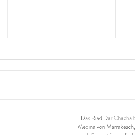
Kunst im Riad: eine Ode an den
Ouzo
Orientalismus
Wasse
Das Riad Dar Chacha be
Medina von Marrakesch,