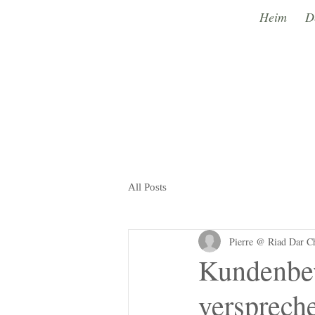
Heim
D
All Posts
Pierre @ Riad Dar C
Kundenbew
versprech