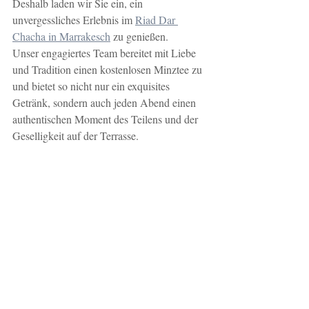
Deshalb laden wir Sie ein, ein 
unvergessliches Erlebnis im 
Riad Dar 
Chacha in Marrakesch
 zu genießen.
Unser engagiertes Team bereitet mit Liebe 
und Tradition einen kostenlosen Minztee zu 
und bietet so nicht nur ein exquisites 
Getränk, sondern auch jeden Abend einen 
authentischen Moment des Teilens und der 
Geselligkeit auf der Terrasse.
Bildnachweis: Pierre @ Riad Dar Chacha
Im Riad Dar Chacha
 erzählt jede Tasse Tee 
eine Geschichte, ein Erbe, eine Kultur.
Erleben Sie mit uns das wahre Wesen 
Marokkos in einer bezaubernden 
Umgebung und einladenden Atmosphäre. 
Lassen Sie sich mit unserem Minztee vom 
Zauber Marrakeschs mitreißen und tanzen 