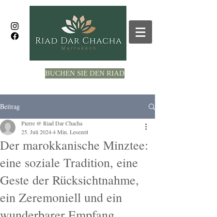
BUCHEN SIE DEN RIAD
Beitrag
Pierre @ Riad Dar Chacha
25. Juli 2024
4 Min. Lesezeit
Der marokkanische Minztee:
eine soziale Tradition, eine
Geste der Rücksichtnahme,
ein Zeremoniell und ein
wunderbarer Empfang