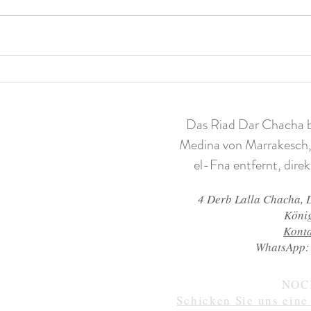
Kunst im Riad: eine Ode an den
Ouzo
Orientalismus
Wasse
Das Riad Dar Chacha be
Medina von Marrakesch,
el-Fna entfernt, dire
4 Derb Lalla Chacha,
Köni
Konta
WhatsApp:
NOC
Schicken Sie uns eine