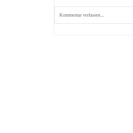
Kommentar verfassen...
CASABLANCA: Entdecken Sie
das pulsierende Herz Marokkos