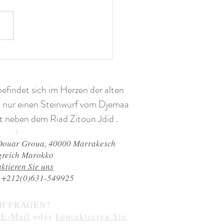
ud: Marokkos höchste
rfälle
findet sich im Herzen der alten
 nur einen Steinwurf vom Djemaa
kt neben dem Riad Zitoun Jdid
.
/
 Douar Groua, 40000 Marrakesch
greich Marokko
ktieren Sie uns
 +212(0)631-549925
H FRAGEN?
 E-Mail
oder
kontaktieren Sie