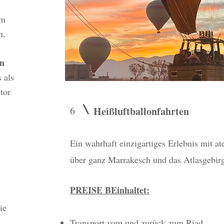
am
n,
en
 als
tor
6
Heißluftballonfahrten
Ein wahrhaft einzigartiges Erlebnis mit 
über ganz Marrakesch und das Atlasgebir
PREISE BEinhaltet:
ie
d
Transport vom und zurück zum Riad