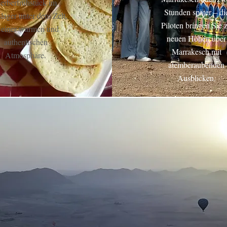
erberfrühstück im
Stunden später – di
lager unter dem Zelt,
Piloten bringen Sie 
 einer warmen und
neuen Höhen über
authentischen
Marrakesch mit
Atmosphäre.
atemberaubenden
Ausblicken.