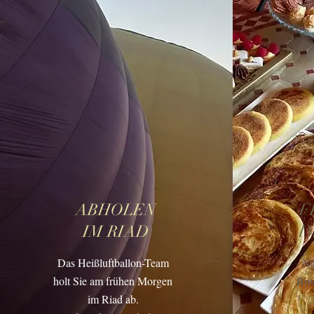
ABHOLEN
F
IM RIAD
I
Das Heißluftballon-Team
Na
holt Sie am frühen Morgen
Biwa
im Riad ab.