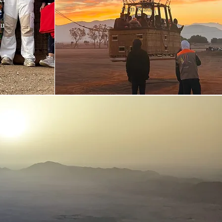
zum Riad.
e
zu