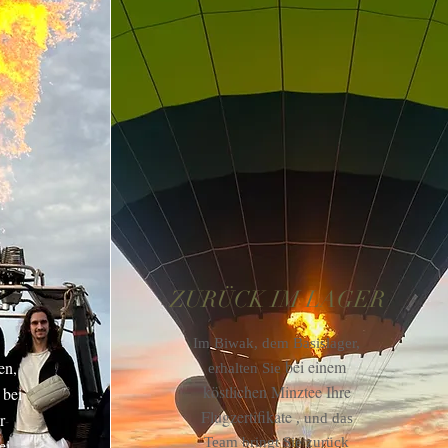
ZURÜCK IM LAGER
Im Biwak, dem Basislager,
bei einem
en,
erhalten Sie
köstlichen Minztee
Ihre
bei
Flugzertifikate
r
, und das
Team bringt Sie zurück
ei