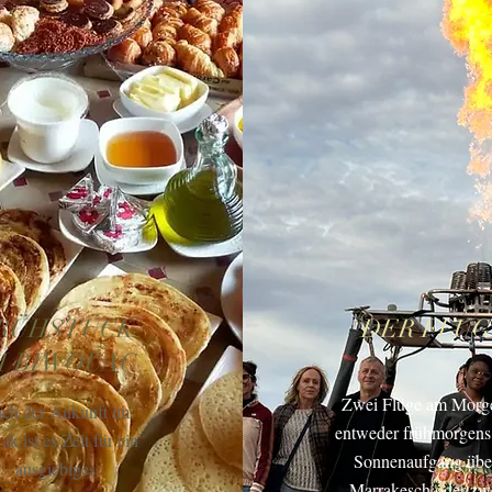
RÜHSTÜCK
DER FLUG
M BIWOUAC
Zwei Flüge am Morg
ch der Ankunft im
entweder frühmorgens
k ist es Zeit für ein
Sonnenaufgang übe
ausgiebiges
Marrakesch
oder zw