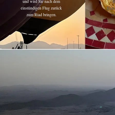
und wird Sie nach dem
B
einstündigen Flug zurück
Basis
zum Riad bringen.
in