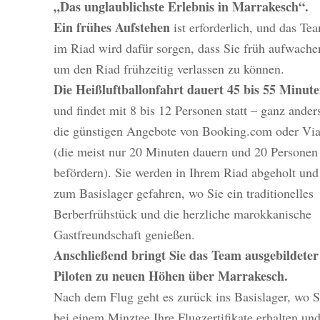
„Das unglaublichste Erlebnis in Marrakesch“.
Ein frühes Aufstehen
ist erforderlich, und das Te
im Riad wird dafür sorgen, dass Sie früh aufwache
um den Riad frühzeitig verlassen zu können.
Die Heißluftballonfahrt dauert 45 bis 55 Minut
und findet mit 8 bis 12 Personen statt – ganz anders
die günstigen Angebote von Booking.com oder Via
(die meist nur 20 Minuten dauern und 20 Personen
befördern). Sie werden in Ihrem Riad abgeholt und
zum Basislager gefahren, wo Sie ein traditionelles
Berberfrühstück und die herzliche marokkanische
Gastfreundschaft genießen.
Anschließend bringt Sie das Team ausgebildeter
Piloten zu neuen Höhen über Marrakesch.
Nach dem Flug geht es zurück ins Basislager, wo S
bei einem Minztee Ihre Flugzertifikate erhalten un